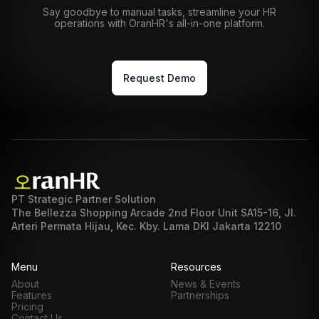
Say goodbye to manual tasks, streamline your HR
operations with OranHR's all-in-one platform.
Request Demo
PT Strategic Partner Solution
The Bellezza Shopping Arcade 2nd Floor Unit SA15-16, Jl.
Arteri Permata Hijau, Kec. Kby. Lama DKI Jakarta 12210
Menu
Resources
About
News & Events
Features
Partnerships
Pricing
Contact Us