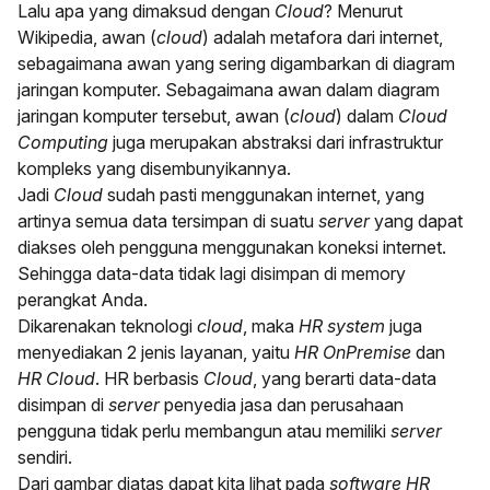
Lalu apa yang dimaksud dengan
Cloud
? Menurut
Wikipedia
, awan (
cloud
) adalah metafora dari internet,
sebagaimana awan yang sering digambarkan di diagram
jaringan komputer. Sebagaimana awan dalam diagram
jaringan komputer tersebut, awan (
cloud
) dalam
Cloud
Computing
juga merupakan abstraksi dari infrastruktur
kompleks yang disembunyikannya.
Jadi
Cloud
sudah pasti menggunakan internet, yang
artinya semua data tersimpan di suatu
server
yang dapat
diakses oleh pengguna menggunakan koneksi internet.
Sehingga data-data tidak lagi disimpan di memory
perangkat Anda.
Dikarenakan teknologi
cloud
, maka
HR system
juga
menyediakan 2 jenis layanan, yaitu
HR OnPremise
dan
HR Cloud
. HR berbasis
Cloud
, yang berarti data-data
disimpan di
server
penyedia jasa dan perusahaan
pengguna tidak perlu membangun atau memiliki
server
sendiri.
Dari gambar diatas dapat kita lihat pada
software HR