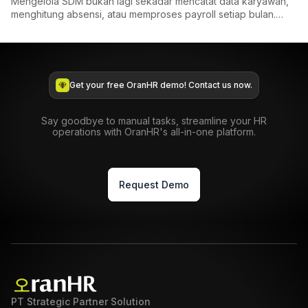
Mengelola SDM bukan lagi sekadar mencatat data karyawan,
menghitung absensi, atau memproses payroll setiap bulan.
Saat i...
Get your free OranHR demo! Contact us now.
Say goodbye to manual tasks, streamline your HR
operations with OranHR's all-in-one platform.
Request Demo
PT Strategic Partner Solution