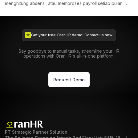
menghitung absensi, atau memproses payroll setiap bulan.
Saat i...
Get your free OranHR demo! Contact us now.
Say goodbye to manual tasks, streamline your HR
operations with OranHR's all-in-one platform.
Request Demo
PT Strategic Partner Solution
The Bellezza Shopping Arcade 2nd Floor Unit SA15-16, Jl.