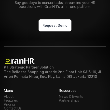
Say goodbye to manual tasks, streamline your HR
operations with OranHR's all-in-one platform.
Request Demo
PT Strategic Partner Solution
The Bellezza Shopping Arcade 2nd Floor Unit SA15-16, Jl.
Arteri Permata Hijau, Kec. Kby. Lama DKI Jakarta 12210
Menu
Resources
About
News & Events
Features
Partnerships
Pricing
Contact Us