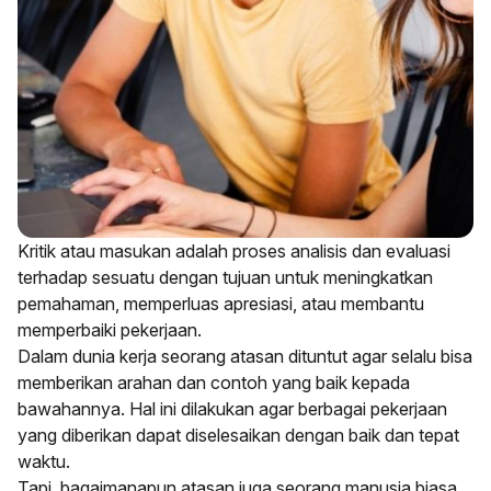
Kritik
atau masukan adalah proses analisis dan evaluasi
terhadap sesuatu dengan tujuan untuk meningkatkan
pemahaman, memperluas apresiasi, atau membantu
memperbaiki pekerjaan.
Dalam dunia kerja seorang atasan dituntut agar selalu bisa
memberikan arahan dan contoh yang baik kepada
bawahannya. Hal ini dilakukan agar berbagai pekerjaan
yang diberikan dapat diselesaikan dengan baik dan tepat
waktu.
Tapi, bagaimanapun atasan juga seorang manusia biasa