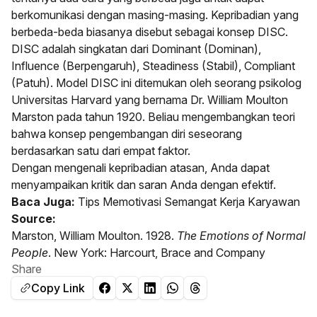
berkomunikasi dengan masing-masing. Kepribadian yang
berbeda-beda biasanya disebut sebagai konsep DISC.
DISC adalah singkatan dari Dominant (Dominan),
Influence (Berpengaruh), Steadiness (Stabil), Compliant
(Patuh). Model DISC ini ditemukan oleh seorang psikolog
Universitas Harvard yang bernama Dr. William Moulton
Marston pada tahun 1920. Beliau mengembangkan teori
bahwa konsep pengembangan diri seseorang
berdasarkan satu dari empat faktor.
Dengan mengenali kepribadian atasan, Anda dapat
menyampaikan kritik dan saran Anda dengan efektif.
Baca Juga:
Tips Memotivasi Semangat Kerja Karyawan
Source:
Marston, William Moulton. 1928.
The Emotions of Normal
People
. New York: Harcourt, Brace and Company
Share
Copy Link