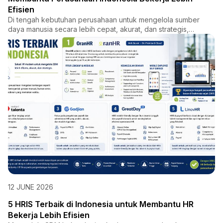
Efisien
Di tengah kebutuhan perusahaan untuk mengelola sumber
daya manusia secara lebih cepat, akurat, dan strategis,
OranHR had...
12 JUNE 2026
5 HRIS Terbaik di Indonesia untuk Membantu HR
Bekerja Lebih Efisien