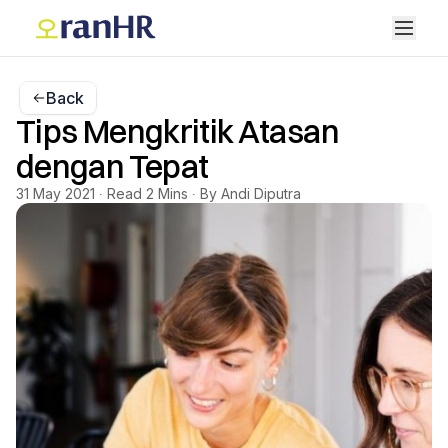
Back
Tips Mengkritik Atasan
dengan Tepat
31 May 2021 ∙ Read 2 Mins ∙ By Andi Diputra