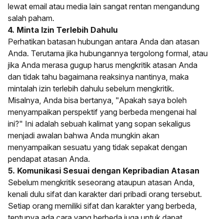
lewat email atau media lain sangat rentan mengandung
salah paham.
4. Minta Izin Terlebih Dahulu
Perhatikan batasan hubungan antara Anda dan atasan
Anda. Terutama jika hubungannya tergolong formal, atau
jika Anda merasa gugup harus mengkritik atasan Anda
dan tidak tahu bagaimana reaksinya nantinya, maka
mintalah izin terlebih dahulu sebelum mengkritik.
Misalnya, Anda bisa bertanya, "Apakah saya boleh
menyampaikan perspektif yang berbeda mengenai hal
ini?" Ini adalah sebuah kalimat yang sopan sekaligus
menjadi awalan bahwa Anda mungkin akan
menyampaikan sesuatu yang tidak sepakat dengan
pendapat atasan Anda.
5. Komunikasi Sesuai dengan Kepribadian Atasan
Sebelum mengkritik seseorang ataupun atasan Anda,
kenali dulu sifat dan karakter dari pribadi orang tersebut.
Setiap orang memiliki sifat dan karakter yang berbeda,
tentunya ada cara yang berbeda juga untuk dapat