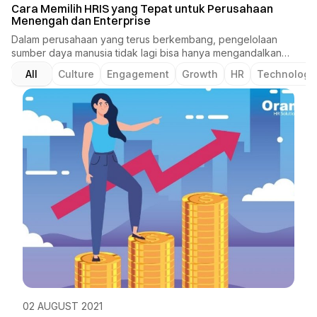
Cara Memilih HRIS yang Tepat untuk Perusahaan
Menengah dan Enterprise
Dalam perusahaan yang terus berkembang, pengelolaan
sumber daya manusia tidak lagi bisa hanya mengandalkan
proses manual, file spreadsheet, atau sistem yang berdiri
All
Culture
Engagement
Growth
HR
Technology
sendiri-sendiri. Semakin besar jumlah karyawan, semakin
kompleks pula kebutuhan HR, mulai dari administrasi data
karyawan, absensi, cuti, payroll, benefit, rekrutmen,
performance assessment, hingga analisis data karyawan.Di
sinilah HRIS atau Human Resource Information System menjadi
solusi penting bagi perusahaan menengah dan enterprise.
HRIS membantu perusahaan mengelola berbagai proses HR
dalam satu sistem yang lebih terstruktur, terintegrasi, dan
mudah dikontrol.Namun, memilih HRIS yang tepat bukan
sekadar mencari software den...
02 AUGUST 2021